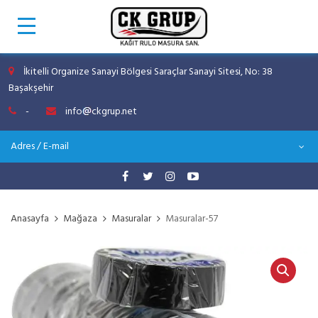
İkitelli Organize Sanayi Bölgesi Saraçlar Sanayi Sitesi, No: 38
Başakşehir
-
info
ckgrup.net
Adres / E-mail
Anasayfa
Mağaza
Masuralar
Masuralar-57