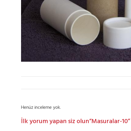
Henüz inceleme yok.
İlk yorum yapan siz olun“Masuralar-10”