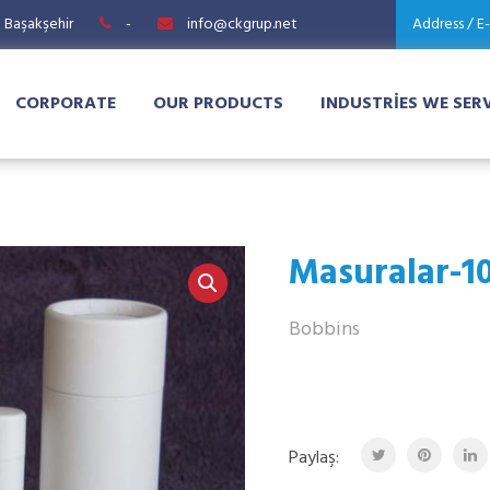
8 Başakşehir
-
info@ckgrup.net
Address / E
CORPORATE
OUR PRODUCTS
INDUSTRIES WE SER
Masuralar-1
Bobbins
Paylaş: